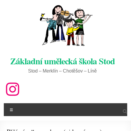
Skip
to
content
Základní umělecká škola Stod
Stod – Merklín – Chotěšov – Líně
ZUŠ na IG
Menu