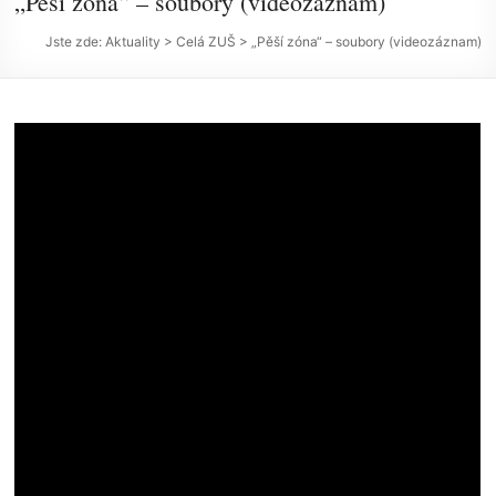
„Pěší zóna“ – soubory (videozáznam)
Jste zde:
Aktuality
>
Celá ZUŠ
>
„Pěší zóna“ – soubory (videozáznam)