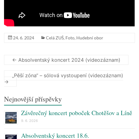
24. 6. 2024
Celá ZUŠ
,
Foto
,
Hudební obor
←
Absolventský koncert 2024 (videozáznam)
„Pěší zóna“ – sólová vystoupení (videozáznam)
→
Nejnovější příspěvky
Závěrečný koncert poboček Chotěšov a Líně
9. 6. 2026
Absolventský koncert 18.6.