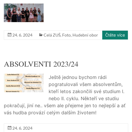
24. 6. 2024
Celá ZUŠ
,
Foto
,
Hudební obor
Čtěte více
ABSOLVENTI 2023/24
Ještě jednou bychom rádi
pogratulovali všem absolventům,
kteří letos zakončili své studium I.
nebo II. cyklu. Někteří ve studiu
pokračují, jiní ne.. všem ale přejeme jen to nejlepší a ať
vás hudba provází celým dalším životem!
24. 6. 2024