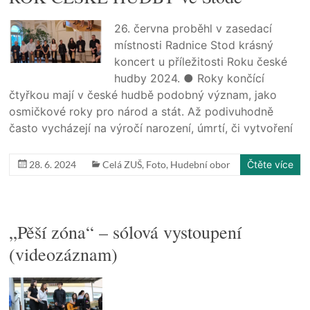
26. června proběhl v zasedací
místnosti Radnice Stod krásný
koncert u příležitosti Roku české
hudby 2024. ● Roky končící
čtyřkou mají v české hudbě podobný význam, jako
osmičkové roky pro národ a stát. Až podivuhodně
často vycházejí na výročí narození, úmrtí, či vytvoření
28. 6. 2024
Celá ZUŠ
,
Foto
,
Hudební obor
Čtěte více
„Pěší zóna“ – sólová vystoupení
(videozáznam)