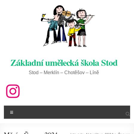
Skip
to
content
Základní umělecká škola Stod
Stod – Merklín – Chotěšov – Líně
ZUŠ na IG
Menu