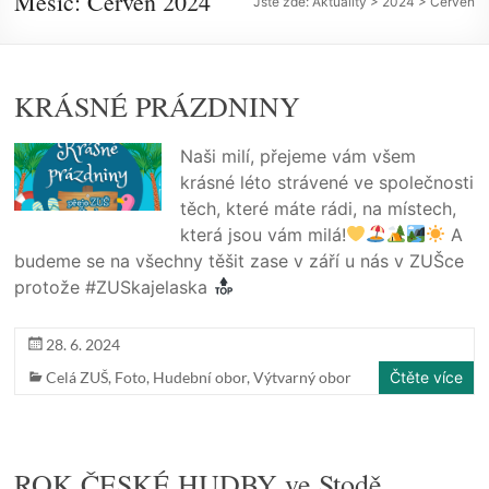
Měsíc:
Červen 2024
Jste zde:
Aktuality
>
2024
>
Červen
KRÁSNÉ PRÁZDNINY
Naši milí, přejeme vám všem
krásné léto strávené ve společnosti
těch, které máte rádi, na místech,
která jsou vám milá!
A
budeme se na všechny těšit zase v září u nás v ZUŠce
protože #ZUSkajelaska
28. 6. 2024
Celá ZUŠ
,
Foto
,
Hudební obor
,
Výtvarný obor
Čtěte více
ROK ČESKÉ HUDBY ve Stodě