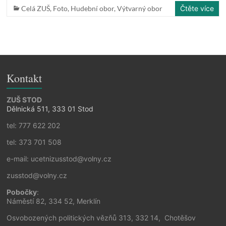
Celá ZUŠ
,
Foto
,
Hudební obor
,
Výtvarný obor
Čtěte více
Kontakt
ZUŠ STOD
Dělnická 511, 333 01 Stod
tel: 777 622 202
tel: 373 701 508
e-mail: ucetnizusstod@volny.cz
zusstod@volny.cz
Pobočky
:
Náměstí 82, 334 52, Merklín
Osvobozených politických vězňů 313, 332 14, Chotěšov