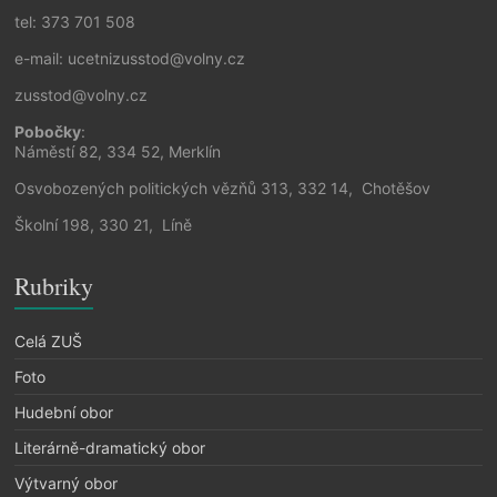
tel: 373 701 508
e-mail: ucetnizusstod@volny.cz
zusstod@volny.cz
Pobočky
:
Náměstí 82, 334 52, Merklín
Osvobozených politických vězňů 313, 332 14, Chotěšov
Školní 198, 330 21, Líně
Rubriky
Celá ZUŠ
Foto
Hudební obor
Literárně-dramatický obor
Výtvarný obor