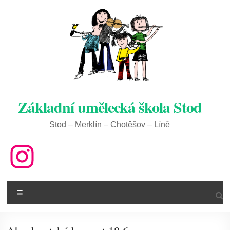
Skip
to
content
Základní umělecká škola Stod
Stod – Merklín – Chotěšov – Líně
ZUŠ na IG
Menu