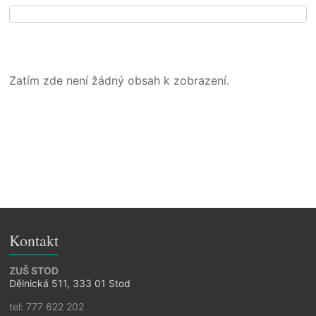
Zatím zde není žádný obsah k zobrazení.
Kontakt
ZUŠ STOD
Dělnická 511, 333 01 Stod
tel: 777 622 202