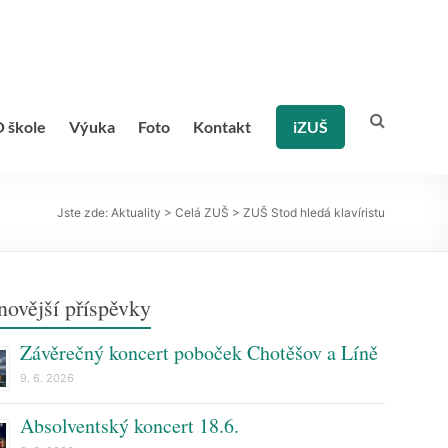
 škole
Výuka
Foto
Kontakt
iZUŠ
Jste zde:
Aktuality
>
Celá ZUŠ
>
ZUŠ Stod hledá klavíristu
novější příspěvky
Závěrečný koncert poboček Chotěšov a Líně
9. 6. 2026
Absolventský koncert 18.6.