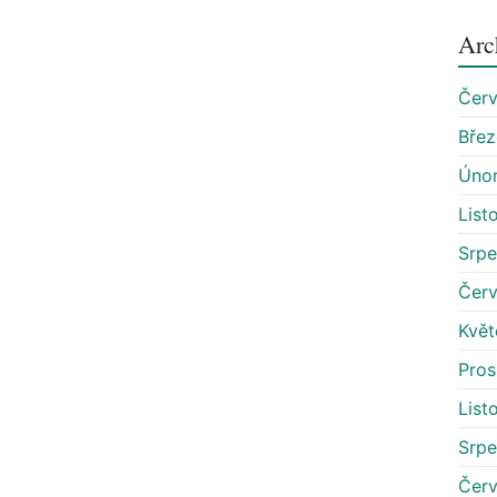
Arc
Čer
Bře
Úno
List
Srp
Čer
Květ
Pros
List
Srp
Čer