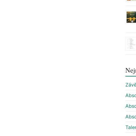
Nej
Závě
Abso
Abso
Abso
Tale