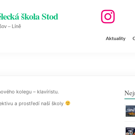
ZUŠ na IG
lecká škola Stod
šov – Líně
Aktuality
O
Nej
ového kolegu – klavíristu.
tivu a prostředí naší školy