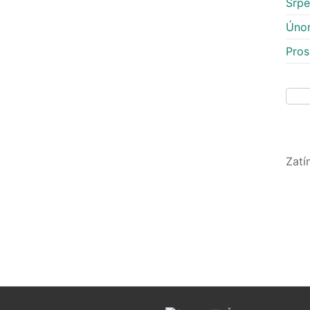
Srpe
Úno
Pros
Zatí