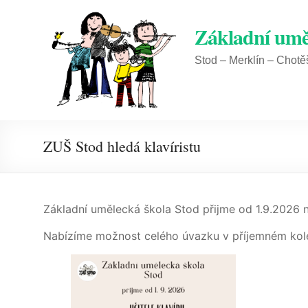
Skip
to
Základní umě
content
Stod – Merklín – Chotě
ZUŠ Stod hledá klavíristu
Základní umělecká škola Stod přijme od 1.9.2026 n
Nabízíme možnost celého úvazku v příjemném kolek