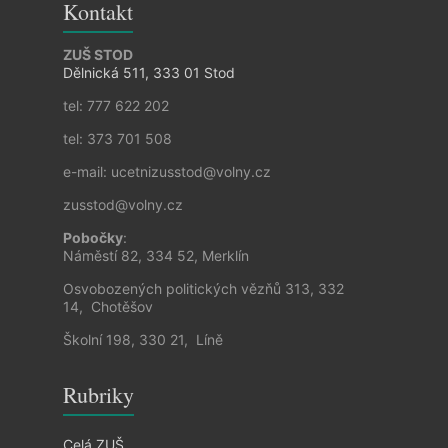
Kontakt
ZUŠ STOD
Dělnická 511, 333 01 Stod
tel: 777 622 202
tel: 373 701 508
e-mail: ucetnizusstod@volny.cz
zusstod@volny.cz
Pobočky
:
Náměstí 82, 334 52, Merklín
Osvobozených politických vězňů 313, 332
14, Chotěšov
Školní 198, 330 21, Líně
Rubriky
Celá ZUŠ