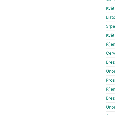
Květ
List
Srpe
Květ
Říje
Čer
Bře
Úno
Pros
Říje
Břez
Úno