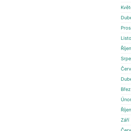
Květ
Dub
Pros
List
Říje
Srp
Čer
Dub
Bře
Úno
Říje
Září
Čer